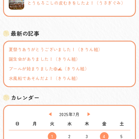
とうもろこしの皮むきをしたよ！（うさぎぐみ）
最新の記事
夏祭りありがとうございました！（きりん組）
誕生会がありました！（きりん組）
プールが始まりました🛟🌊（きりん組）
水風船であそんだよ！（きりん組）
カレンダー
2025年7月
日
月
火
水
木
金
土
1
2
3
4
5