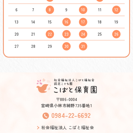
6
7
8
9
10
11
12
13
14
15
16
17
18
19
20
21
22
23
24
25
26
27
28
29
30
31
〒886-0004
宮崎県小林市細野735番地1
0984-22-6692
社会福祉法人 こばと福祉会