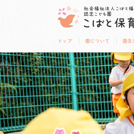
トップ
園について
園生