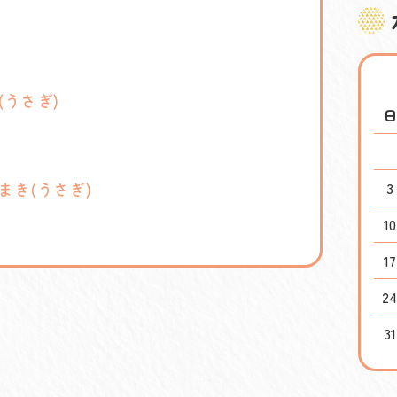
(うさぎ)
まき(うさぎ)
3
10
17
2
31