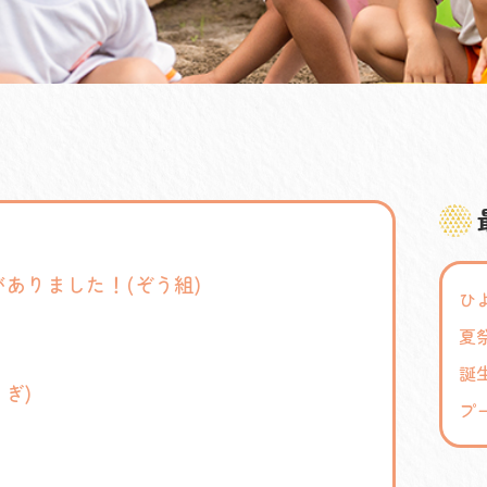
がありました！(ぞう組)
ひ
誕
ぎ)