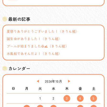
最新の記事
夏祭りありがとうございました！（きりん組）
誕生会がありました！（きりん組）
プールが始まりました🛟🌊（きりん組）
水風船であそんだよ！（きりん組）
カレンダー
2024年10月
日
月
火
水
木
金
土
1
2
3
4
5