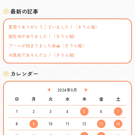
最新の記事
夏祭りありがとうございました！（きりん組）
誕生会がありました！（きりん組）
プールが始まりました🛟🌊（きりん組）
水風船であそんだよ！（きりん組）
カレンダー
2024年9月
日
月
火
水
木
金
土
1
2
3
4
5
6
7
8
9
10
11
12
13
14