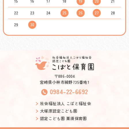
15
16
17
18
19
20
21
22
23
24
25
26
27
28
29
30
〒886-0004
宮崎県小林市細野735番地1
0984-22-6692
社会福祉法人 こばと福祉会
大塚原認定こども園
認定こども園 栗須保育園