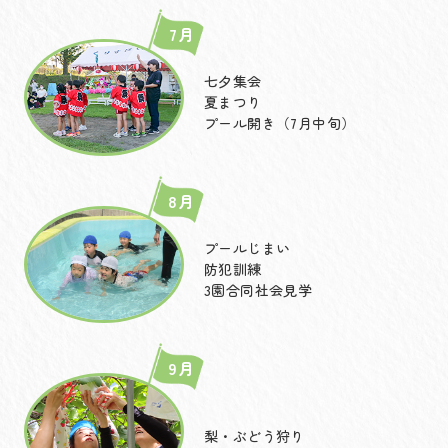
7月
七夕集会
夏まつり
プール開き（7月中旬）
8月
プールじまい
防犯訓練
3園合同社会見学
9月
梨・ぶどう狩り