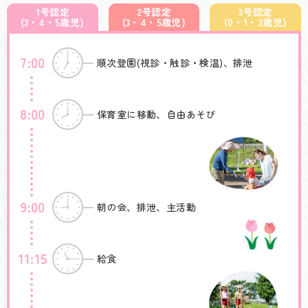
1号認定
2号認定
3号認定
(3・4・5歳児)
(3・4・5歳児)
(0・1・2歳児)
7:00
順次登園(視診・触診・検温)、排泄
8:00
保育室に移動、自由あそび
9:00
朝の会、排泄、主活動
11:15
給食