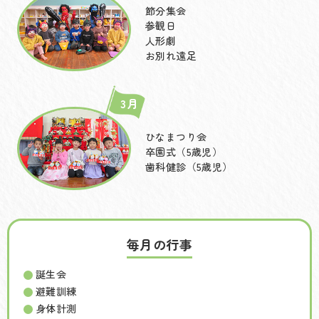
節分集会
参観日
人形劇
お別れ遠足
3月
ひなまつり会
卒園式（5歳児）
歯科健診（5歳児）
毎月の行事
誕生会
避難訓練
身体計測