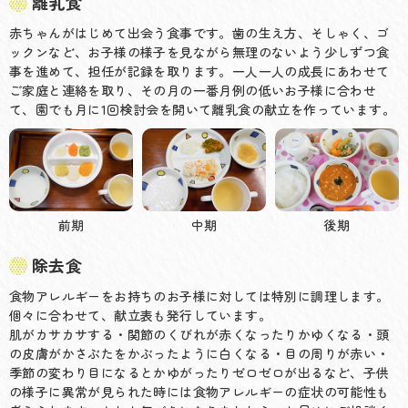
離乳食
赤ちゃんがはじめて出会う食事です。歯の生え方、そしゃく、ゴ
ックンなど、お子様の様子を見ながら無理のないよう少しずつ食
事を進めて、担任が記録を取ります。一人一人の成長にあわせて
ご家庭と連絡を取り、その月の一番月例の低いお子様に合わせ
て、園でも月に1回検討会を開いて離乳食の献立を作っています。
前期
中期
後期
除去食
食物アレルギーをお持ちのお子様に対しては特別に調理します。
個々に合わせて、献立表も発行しています。
肌がカサカサする・関節のくびれが赤くなったりかゆくなる・頭
の皮膚がかさぶたをかぶったように白くなる・目の周りが赤い・
季節の変わり目になるとかゆがったりゼロゼロが出るなど、子供
の様子に異常が見られた時には食物アレルギーの症状の可能性も