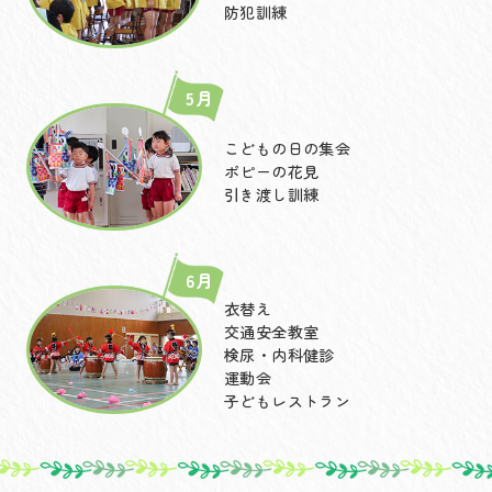
防犯訓練
5月
こどもの日の集会
ポピーの花見
引き渡し訓練
6月
衣替え
交通安全教室
検尿・内科健診
運動会
子どもレストラン