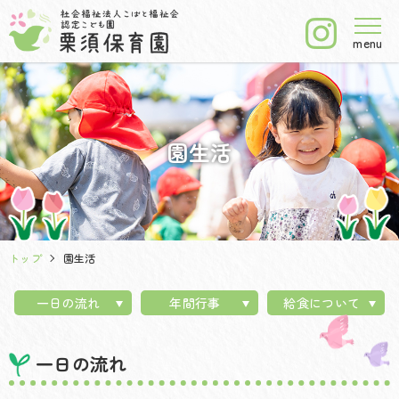
menu
園生活
トップ
園生活
一日の流れ
年間行事
給食について
一日の流れ