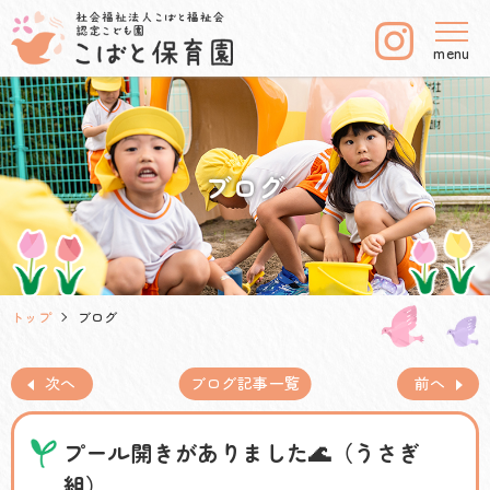
menu
ブログ
トップ
ブログ
次へ
ブログ記事一覧
前へ
プール開きがありました🌊（うさぎ
組）