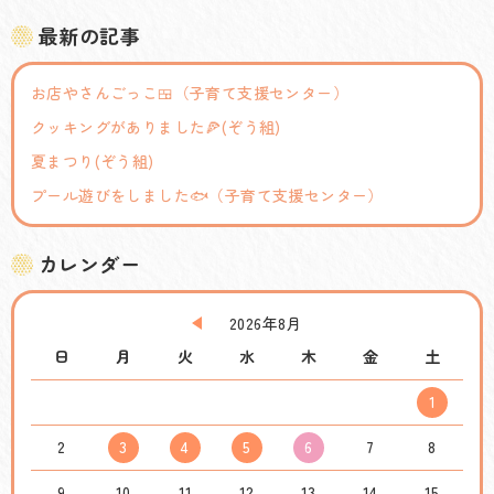
最新の記事
お店やさんごっこ🍱（子育て支援センター）
クッキングがありました🍕(ぞう組)
夏まつり(ぞう組)
プール遊びをしました🐟（子育て支援センター）
カレンダー
2026年8月
日
月
火
水
木
金
土
1
2
3
4
5
6
7
8
9
10
11
12
13
14
15