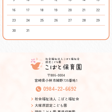
16
17
18
19
20
21
22
23
24
25
26
27
28
29
30
31
〒886-0004
宮崎県小林市細野735番地1
0984-22-6692
社会福祉法人 こばと福祉会
大塚原認定こども園
認定こども園 栗須保育園