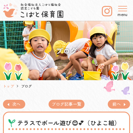
menu
ブログ
トップ
ブログ
次へ
ブログ記事一覧
前へ
テラスでボール遊び😊💕（ひよこ組）