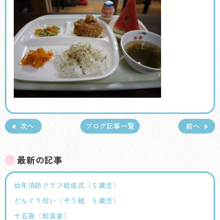
次へ
ブログ記事一覧
前へ
最新の記事
幼年消防クラブ結成式（５歳児）
どんぐり拾い（ぞう組 ５歳児）
十五夜（給食室）